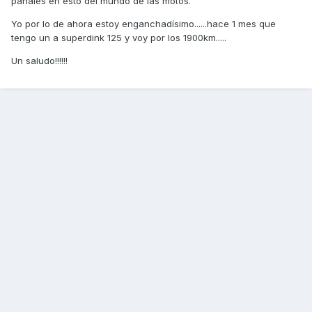
pañales en esto del mundo de las motos.
Yo por lo de ahora estoy enganchadísimo......hace 1 mes que
tengo un a superdink 125 y voy por los 1900km.....
Un saludo!!!!!!