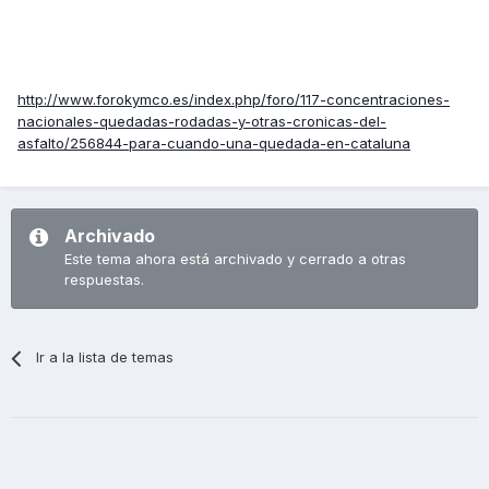
http://www.forokymco.es/index.php/foro/117-concentraciones-
nacionales-quedadas-rodadas-y-otras-cronicas-del-
asfalto/256844-para-cuando-una-quedada-en-cataluna
Archivado
Este tema ahora está archivado y cerrado a otras
respuestas.
Ir a la lista de temas