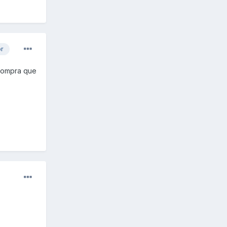
or
 compra que