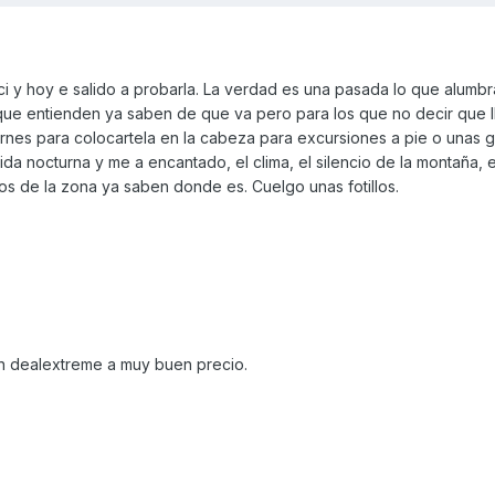
i y hoy e salido a probarla. La verdad es una pasada lo que alumbra
ue entienden ya saben de que va pero para los que no decir que l
arnes para colocartela en la cabeza para excursiones a pie o unas
salida nocturna y me a encantado, el clima, el silencio de la montaña, e
los de la zona ya saben donde es. Cuelgo unas fotillos.
en dealextreme a muy buen precio.