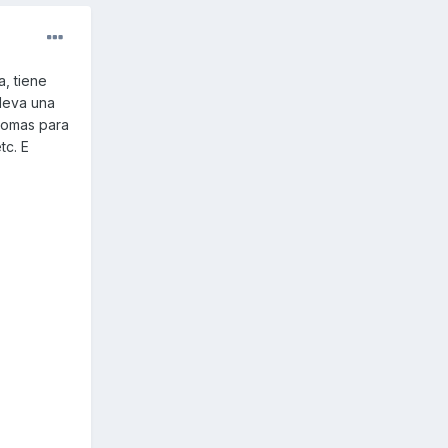
, tiene
leva una
 gomas para
tc. E