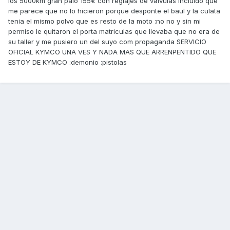
los 5000km gran palo 155€ con reglajes de valvulas incluido que
me parece que no lo hicieron porque desponte el baul y la culata
tenia el mismo polvo que es resto de la moto :no no y sin mi
permiso le quitaron el porta matriculas que llevaba que no era de
su taller y me pusiero un del suyo com propaganda SERVICIO
OFICIAL KYMCO UNA VES Y NADA MAS QUE ARRENPENTIDO QUE
ESTOY DE KYMCO :demonio :pistolas