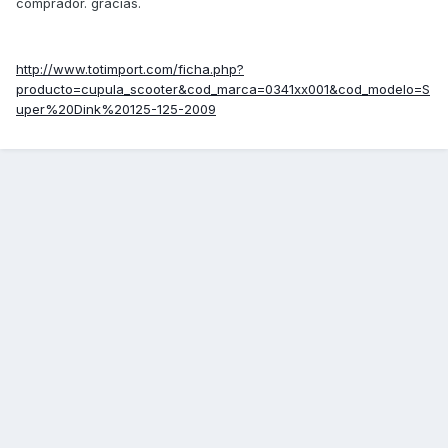
comprador. gracias.
http://www.totimport.com/ficha.php?
producto=cupula_scooter&cod_marca=0341xx001&cod_modelo=S
uper%20Dink%20125-125-2009