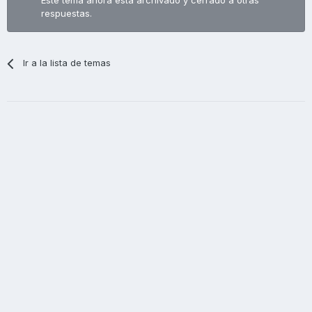
Este tema ahora está archivado y cerrado a otras
respuestas.
Ir a la lista de temas