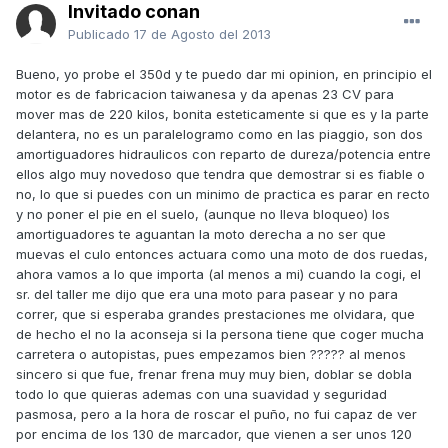
Invitado conan
Publicado
17 de Agosto del 2013
Bueno, yo probe el 350d y te puedo dar mi opinion, en principio el
motor es de fabricacion taiwanesa y da apenas 23 CV para
mover mas de 220 kilos, bonita esteticamente si que es y la parte
delantera, no es un paralelogramo como en las piaggio, son dos
amortiguadores hidraulicos con reparto de dureza/potencia entre
ellos algo muy novedoso que tendra que demostrar si es fiable o
no, lo que si puedes con un minimo de practica es parar en recto
y no poner el pie en el suelo, (aunque no lleva bloqueo) los
amortiguadores te aguantan la moto derecha a no ser que
muevas el culo entonces actuara como una moto de dos ruedas,
ahora vamos a lo que importa (al menos a mi) cuando la cogi, el
sr. del taller me dijo que era una moto para pasear y no para
correr, que si esperaba grandes prestaciones me olvidara, que
de hecho el no la aconseja si la persona tiene que coger mucha
carretera o autopistas, pues empezamos bien ????? al menos
sincero si que fue, frenar frena muy muy bien, doblar se dobla
todo lo que quieras ademas con una suavidad y seguridad
pasmosa, pero a la hora de roscar el puño, no fui capaz de ver
por encima de los 130 de marcador, que vienen a ser unos 120