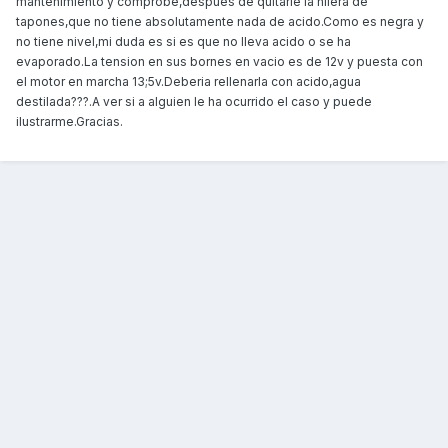
mantenimiento y comprobe,despues de quitarle la hilera de
tapones,que no tiene absolutamente nada de acido.Como es negra y
no tiene nivel,mi duda es si es que no lleva acido o se ha
evaporado.La tension en sus bornes en vacio es de 12v y puesta con
el motor en marcha 13;5v.Deberia rellenarla con acido,agua
destilada???.A ver si a alguien le ha ocurrido el caso y puede
ilustrarme.Gracias.