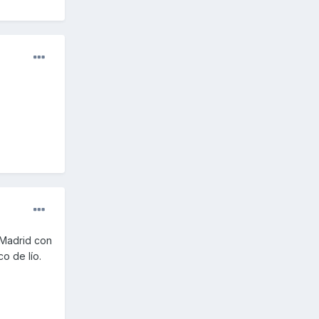
 Madrid con
o de lío.