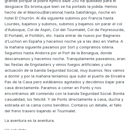
grande porque la pobre Kymco B&W 250 ha quedado para el
desgüace (Es broma,que bien se ha portado la jodida. Hemos
hecho de el Masnou(Barcelona) hasta Sabiñánigo, noche en
hotel El Churrón. Al día siguiente subimos por Francia hasta
Lourdes, bajamos y subimos, subimos y bajamos sin parar el col
d'Aubisque, Col de Aspin, Col del Tourmalet, Col de Peyresourde,
El Portalet, el Portillón, etc. hasta entrar de nuevo por Bagneres
d'Luchon en España y hacemos noche ya a las diez en Vielha. A
la mañana siguiente pasamos por Sort y compramos loteria.
Seguimos hasta Andorra por el Port de la Bonaigua, donde
descansamos y hacemos noche. Tranquilamente paseamos, eran
las fiestas de Engolasters y vimos fuegos artificiales y una
actuación de la banda Seguridad Social, muy buenos. Nos vamos
a dormir y por la mañana teníamos que subir el puerto de Envalira
Pas de la Casa pero estábamos agotados y decidimos bajar para
casa directamente. Paramos a comer en Ponts y nos
encontramos allí comiendo con la banda Seguridad Social. Bonita
casualidad, los felicité. Y de Ponts directamente a casa, ducha y
estirada en la cama como benditos. Contaros un detalle, el fallo
del freno trasero bajando el Tourmalet.
La aventura es la aventura.