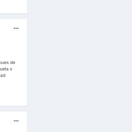
 pues de
queta o
dad.