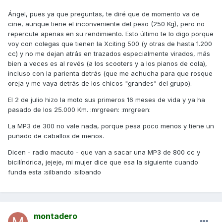
Ángel, pues ya que preguntas, te diré que de momento va de
cine, aunque tiene el inconveniente del peso (250 Kg), pero no
repercute apenas en su rendimiento. Esto último te lo digo porque
voy con colegas que tienen la Xciting 500 (y otras de hasta 1.200
cc) y no me dejan atrás en trazados especialmente virados, más
bien a veces es al revés (a los scooters y a los pianos de cola),
incluso con la parienta detrás (que me achucha para que rosque
oreja y me vaya detrás de los chicos "grandes" del grupo).
El 2 de julio hizo la moto sus primeros 16 meses de vida y ya ha
pasado de los 25.000 Km. :mrgreen: :mrgreen:
La MP3 de 300 no vale nada, porque pesa poco menos y tiene un
puñado de caballos de menos.
Dicen - radio macuto - que van a sacar una MP3 de 800 cc y
bicilíndrica, jejeje, mi mujer dice que esa la siguiente cuando
funda esta :silbando :silbando
montadero