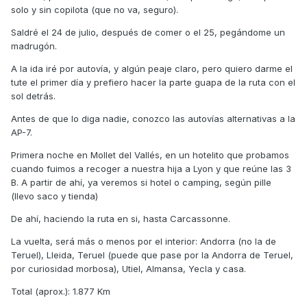
solo y sin copilota (que no va, seguro).
Saldré el 24 de julio, después de comer o el 25, pegándome un
madrugón.
A la ida iré por autovía, y algún peaje claro, pero quiero darme el
tute el primer día y prefiero hacer la parte guapa de la ruta con el
sol detrás.
Antes de que lo diga nadie, conozco las autovías alternativas a la
AP-7.
Primera noche en Mollet del Vallés, en un hotelito que probamos
cuando fuimos a recoger a nuestra hija a Lyon y que reúne las 3
B. A partir de ahí, ya veremos si hotel o camping, según pille
(llevo saco y tienda)
De ahí, haciendo la ruta en si, hasta Carcassonne.
La vuelta, será más o menos por el interior: Andorra (no la de
Teruel), Lleida, Teruel (puede que pase por la Andorra de Teruel,
por curiosidad morbosa), Utiel, Almansa, Yecla y casa.
Total (aprox.): 1.877 Km