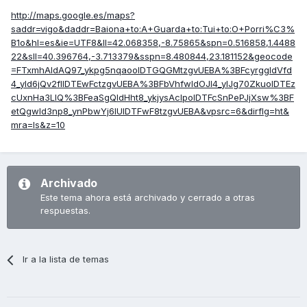
http://maps.google.es/maps?
saddr=vigo&daddr=Baiona+to:A+Guarda+to:Tui+to:O+Porri%C3%
B1o&hl=es&ie=UTF8&ll=42.068358,-8.75865&spn=0.516858,1.4488
22&sll=40.396764,-3.713379&sspn=8.480844,23.181152&geocode
=FTxmhAIdAQ97_ykpg5nqaoolDTGQGMtzgvUEBA%3BFcyrggIdVfd
4_yld6jQv2fIlDTEwFctzgvUEBA%3BFbVhfwIdOJl4_ylJg70ZkuolDTEz
cUxnHa3LIQ%3BFeaSgQIdHht8_ykjysAclpolDTFcSnPePJjXsw%3BF
etQgwId3np8_ynPbwYj6IUlDTFwF8tzgvUEBA&vpsrc=6&dirflg=ht&
mra=ls&z=10
Archivado
Este tema ahora está archivado y cerrado a otras
respuestas.
Ir a la lista de temas