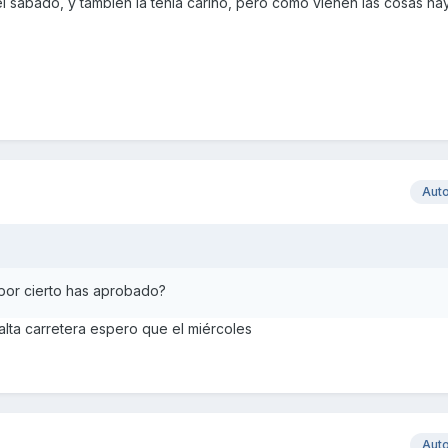
l sabado, y tambien la tenia cariño, pero como vienen las cosas ha
Aut
por cierto has aprobado?
alta carretera espero que el miércoles
Aut