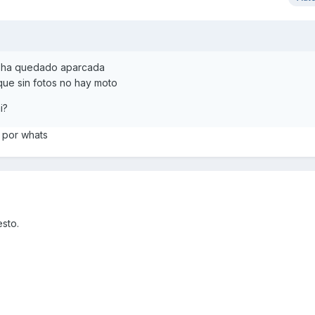
se ha quedado aparcada
 que sin fotos no hay moto
i?
 por whats
esto.