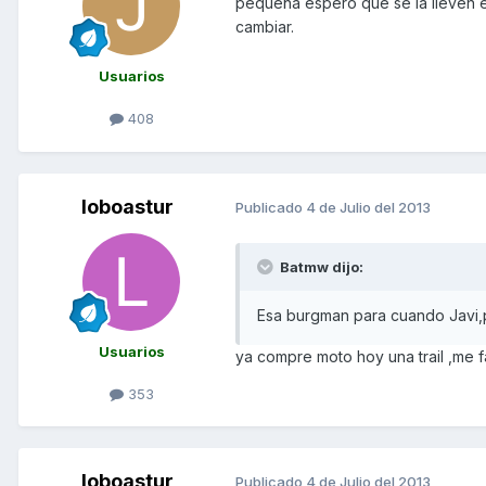
pequeña espero que se la lleven e
cambiar.
Usuarios
408
loboastur
Publicado
4 de Julio del 2013
Batmw dijo:
Esa burgman para cuando Javi,
Usuarios
ya compre moto hoy una trail ,me f
353
loboastur
Publicado
4 de Julio del 2013