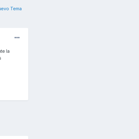
nuevo Tema
te la
s