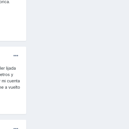
rica.
er lijada
etros y
 mi cuenta
me a vuelto