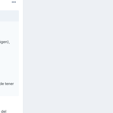
igen),
 de tener
 del