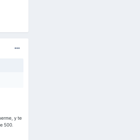
nerme, y te
de 500.