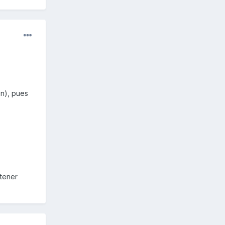
en), pues
 tener