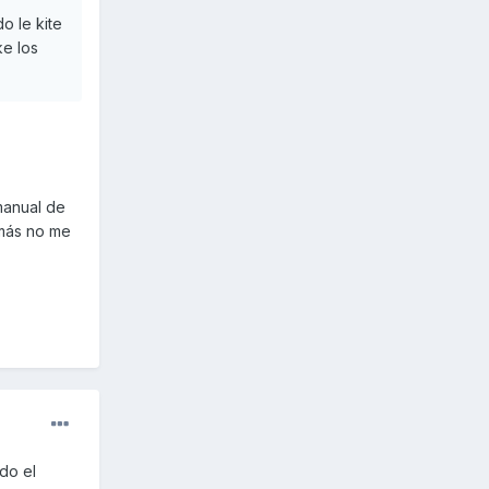
o le kite
ke los
manual de
emás no me
do el