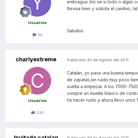
embrague (no se si todo o algún c
Revisa bien y solicita el cambio, 
Usuarios
Saludos.
50
charlyextreme
Publicado
30 de Agosto del 2011
Catalan, yo pase una buena tempor
de zapatas,sin ruido muy poco ti
vuelta a empezar. A los 7000-750
compre un muelle blanco de contra
ha hacer ruido y ahora llevo unos 
Usuarios
230
Invitado catalan
Publicado
30 de Agosto del 2011