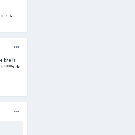
e me da
 kite la
s h****s de