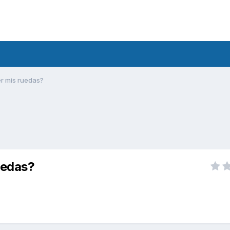
er mis ruedas?
uedas?