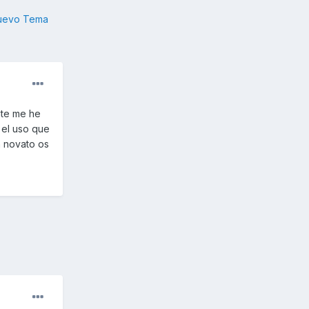
nuevo Tema
nte me he
 el uso que
n novato os