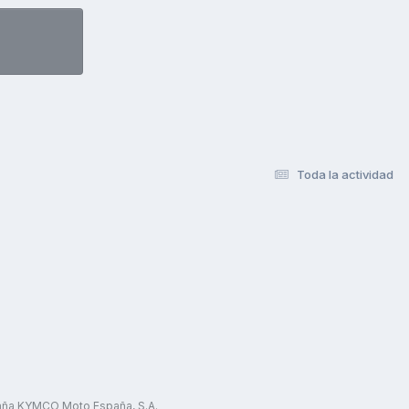
Toda la actividad
paña KYMCO Moto España, S.A.