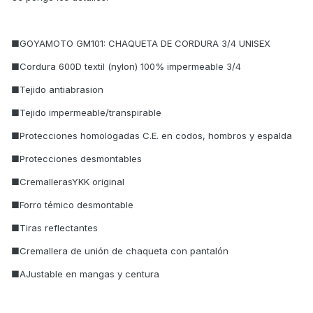
■GOYAMOTO GM101: CHAQUETA DE CORDURA 3/4 UNISEX
■Cordura 600D textil (nylon) 100% impermeable 3/4
■Tejido antiabrasion
■Tejido impermeable/transpirable
■Protecciones homologadas C.E. en codos, hombros y espalda
■Protecciones desmontables
■CremallerasYKK original
■Forro témico desmontable
■Tiras reflectantes
■Cremallera de unión de chaqueta con pantalón
■AJustable en mangas y centura