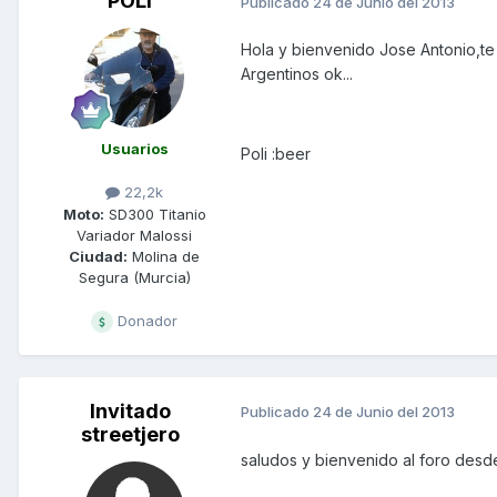
POLI
Publicado
24 de Junio del 2013
Hola y bienvenido Jose Antonio,te
Argentinos ok...
Usuarios
Poli :beer
22,2k
Moto:
SD300 Titanio
Variador Malossi
Ciudad:
Molina de
Segura (Murcia)
Donador
Invitado
Publicado
24 de Junio del 2013
streetjero
saludos y bienvenido al foro des