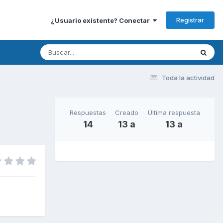
Registrar
¿Usuario existente? Conectar
Toda la actividad
Respuestas
Creado
Última respuesta
14
13 a
13 a