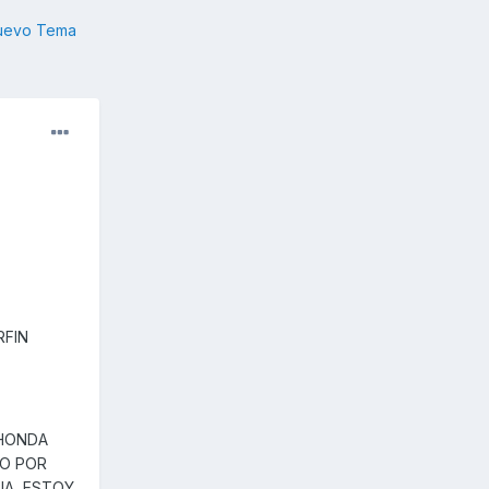
nuevo Tema
RFIN
 HONDA
CO POR
IA, ESTOY