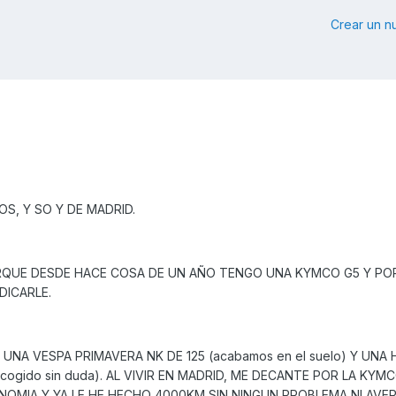
Crear un 
S, Y SO Y DE MADRID.
QUE DESDE HACE COSA DE UN AÑO TENGO UNA KYMCO G5 Y PO
DICARLE.
NA VESPA PRIMAVERA NK DE 125 (acabamos en el suelo) Y UNA
he cogido sin duda). AL VIVIR EN MADRID, ME DECANTE POR LA KYM
OMIA Y YA LE HE HECHO 4000KM SIN NINGUN PROBLEMA NI AVER