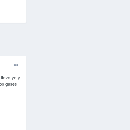
llevo yo y
los gases