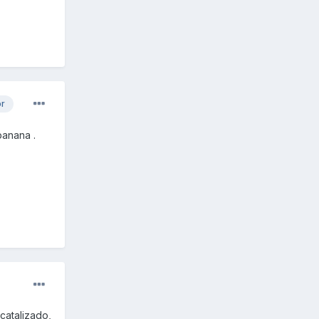
or
banana .
catalizado,