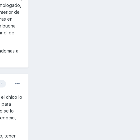
homologado,
nterior del
ras en
na buena
r el de
 ademas a
or
el chico lo
 para
e se lo
negocio,
o, tener