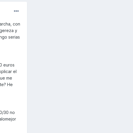
archa, con
egereza y
engo serias
00 euros
plicar el
que me
nte? He
00/30 no
alomejor