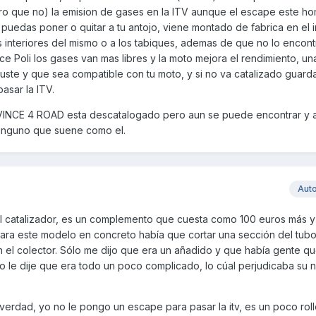
eguro que no) la emision de gases en la ITV aunque el escape este 
puedas poner o quitar a tu antojo, viene montado de fabrica en el i
 interiores del mismo o a los tabiques, ademas de que no lo encont
ice Poli los gases van mas libres y la moto mejora el rendimiento, u
ste y que sea compatible con tu moto, y si no va catalizado guarda
asar la ITV.
EOVINCE 4 ROAD esta descatalogado pero aun se puede encontrar y
inguno que suene como el.
Aut
el catalizador, es un complemento que cuesta como 100 euros más y 
ra este modelo en concreto había que cortar una sección del tubo
 el colector. Sólo me dijo que era un añadido y que había gente qu
o le dije que era todo un poco complicado, lo cúal perjudicaba su 
 verdad, yo no le pongo un escape para pasar la itv, es un poco roll