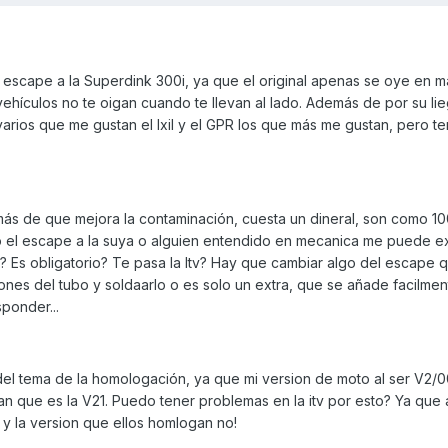
 escape a la Superdink 300i, ya que el original apenas se oye en m
vehículos no te oigan cuando te llevan al lado. Además de por su li
varios que me gustan el Ixil y el GPR los que más me gustan, pero t
más de que mejora la contaminación, cuesta un dineral, son como 1
 el escape a la suya o alguien entendido en mecanica me puede ex
? Es obligatorio? Te pasa la Itv? Hay que cambiar algo del escape 
ones del tubo y soldaarlo o es solo un extra, que se añade facilme
ponder...
l tema de la homologación, ya que mi version de moto al ser V2/
n que es la V21. Puedo tener problemas en la itv por esto? Ya que 
y la version que ellos homlogan no!