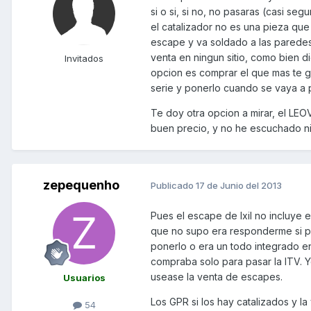
si o si, si no, no pasaras (casi s
el catalizador no es una pieza que 
escape y va soldado a las paredes
venta en ningun sitio, como bien d
Invitados
opcion es comprar el que mas te gu
serie y ponerlo cuando se vaya a p
Te doy otra opcion a mirar, el L
buen precio, y no he escuchado n
zepequenho
Publicado
17 de Junio del 2013
Pues el escape de Ixil no incluye 
que no supo era responderme si pa
ponerlo o era un todo integrado en
compraba solo para pasar la ITV. Y
usease la venta de escapes.
Usuarios
Los GPR si los hay catalizados y la
54