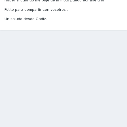
Haber si cuando me baje de la moto puedo echarle una
Fotito para compartir con vosotros .
Un saludo desde Cadiz.