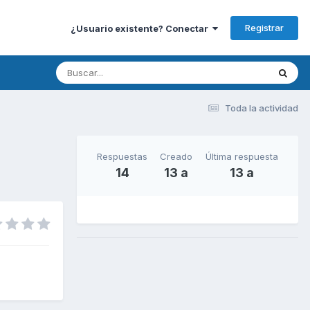
Registrar
¿Usuario existente? Conectar
Toda la actividad
Respuestas
Creado
Última respuesta
14
13 a
13 a