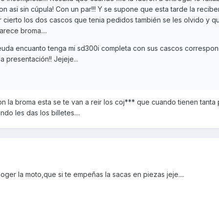
ron asi sin cúpula! Con un par!!! Y se supone que esta tarde la recibe
r cierto los dos cascos que tenia pedidos también se les olvido y q
parece broma....
uda encuanto tenga mi sd300i completa con sus cascos correspon
a presentación!! Jejeje...
con la broma esta se te van a reir los coj*** que cuando tienen tanta 
o les das los billetes....
oger la moto,que si te empeñas la sacas en piezas jeje....