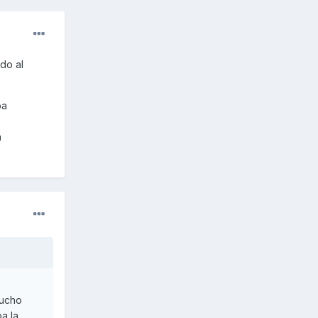
ado al
ba
a
mucho
ba la