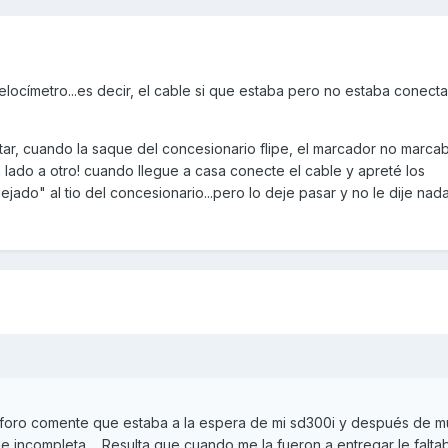
velocímetro...es decir, el cable si que estaba pero no estaba conect
etar, cuando la saque del concesionario flipe, el marcador no marca
 lado a otro! cuando llegue a casa conecte el cable y apreté los
jado" al tio del concesionario...pero lo deje pasar y no le dije nad
el foro comente que estaba a la espera de mi sd300i y después de 
ue incompleta.... Resulta que cuando me la fueron a entregar le falta