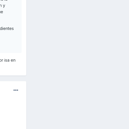
n y
ue
dientes
pr isa en