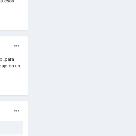
do esos
o ,para
bajo en un