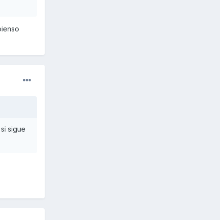
pienso
si sigue