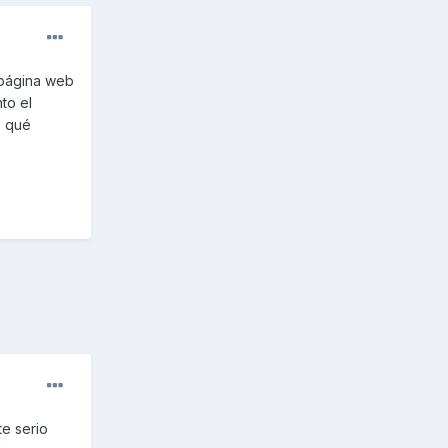
 página web
to el
, qué
te serio