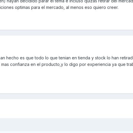
n) hayan decidido parar el tema e incluso quizas retirar del merca
iciones optimas para el mercado, al menos eso quiero creer.
an hecho es que todo lo que tenian en tienda y stock lo han retirad
a mas confianza en el producto,y lo digo por experiencia ya que tra