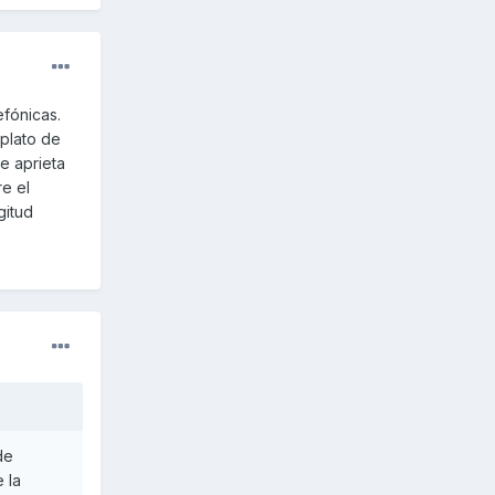
efónicas.
 plato de
ue aprieta
re el
gitud
de
 la