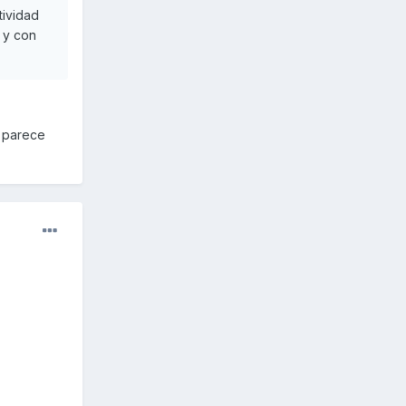
tividad
 y con
e parece