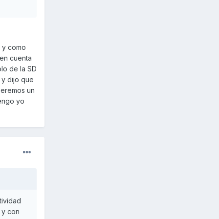
y y como
 en cuenta
olo de la SD
 y dijo que
speremos un
tengo yo
tividad
 y con