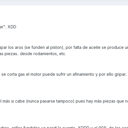
je".. XDD
r los aros (se funden al piston), por falta de aceite se produce una
s piezas.. desde rodamientos, etc.
e corta gas el motor puede sufrir un afinamiento y por ello gripar.
ivel más si cabe (nunca pasarse tampoco) pues hay más piezas que n
dros, arillos fundidos ya perdí la cuenta.. XDDD y el 90% de los ca