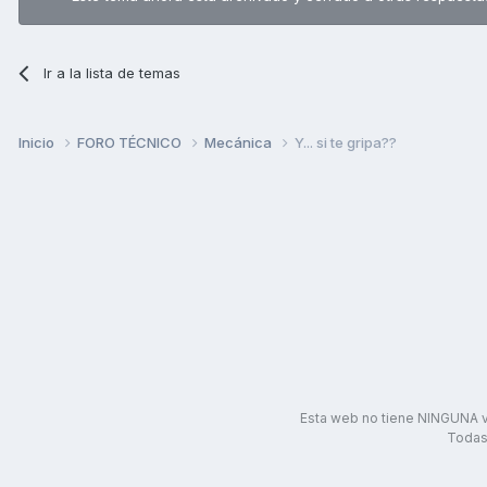
Ir a la lista de temas
Inicio
FORO TÉCNICO
Mecánica
Y... si te gripa??
Esta web no tiene NINGUNA v
Todas