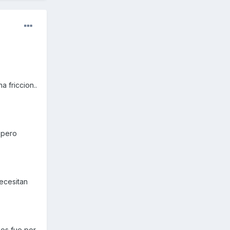
 friccion..
. pero
ecesitan
sos fue por