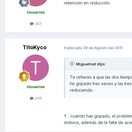
retención en reducción.
Usuarios
347
TitoKyco
Publicado
28 de Agosto del 2011
Miguelnet dijo:
Te refieres a que las dos tiemp
he gripado tres veces y las tr
Usuarios
reduciendo.
250
Y... cuando has gripado, el proble
motivos, además de la falta de ac