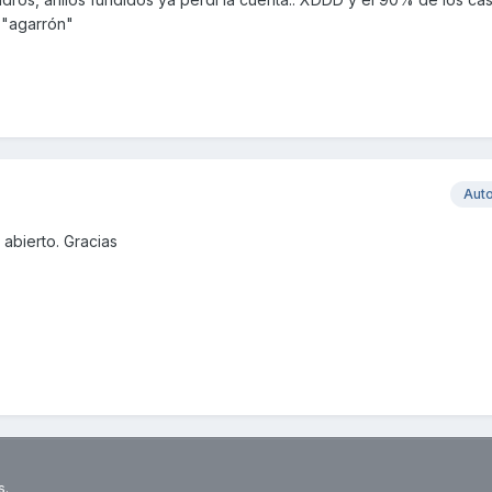
 "agarrón"
Aut
 abierto. Gracias
s.