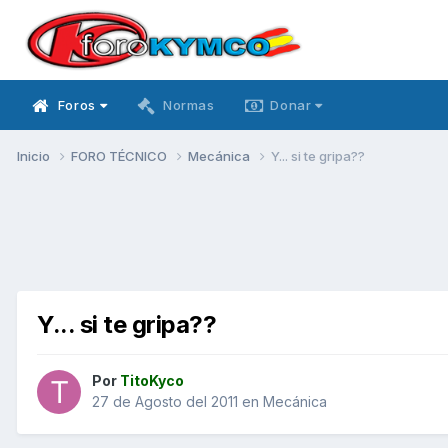
Foros
Normas
Donar
Inicio
FORO TÉCNICO
Mecánica
Y... si te gripa??
Y... si te gripa??
Por
TitoKyco
27 de Agosto del 2011
en
Mecánica