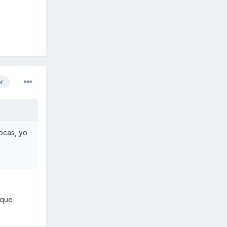
or
ocas, yo
 que