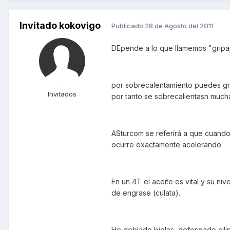
Invitado kokovigo
Publicado
28 de Agosto del 2011
DEpende a lo que llamemos "gripa
por sobrecalentamiento puedes gripa
Invitados
por tanto se sobrecalientasn mucha
ASturcom se referirá a que cuando s
ocurre exactamente acelerando.
En un 4T el aceite es vital y su n
de engrase (culata).
He doblado bielas, deformado cilin