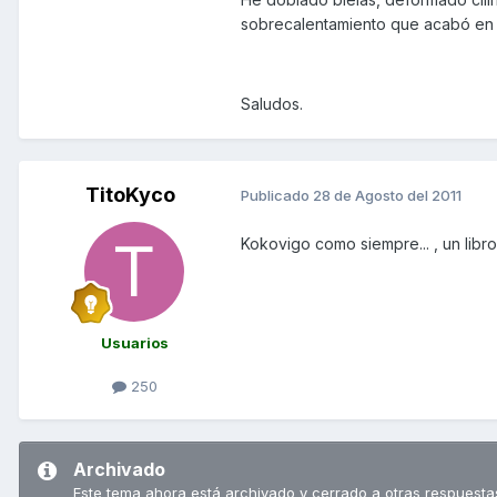
sobrecalentamiento que acabó en
Saludos.
TitoKyco
Publicado
28 de Agosto del 2011
Kokovigo como siempre... , un libro
Usuarios
250
Archivado
Este tema ahora está archivado y cerrado a otras respuesta