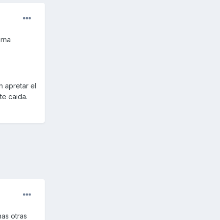
erna
 apretar el
te caida.
as otras