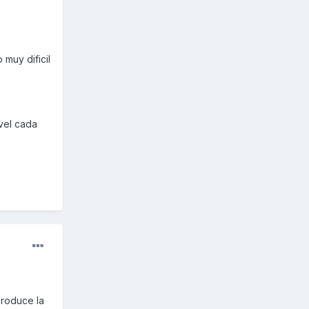
 muy dificil
ivel cada
produce la