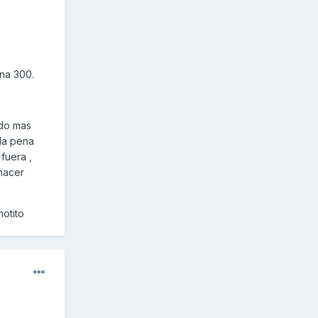
na 300.
ado mas
 la pena
fuera ,
 hacer
motito