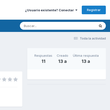
Registrar
¿Usuario existente? Conectar
Toda la actividad
Respuestas
Creado
Última respuesta
11
13 a
13 a