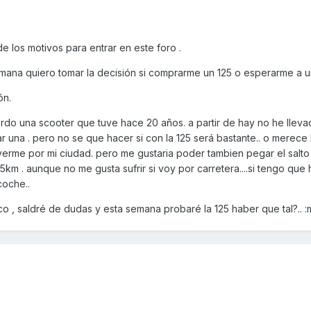
e los motivos para entrar en este foro .
mana quiero tomar la decisión si comprarme un 125 o esperarme a u
ón.
rdo una scooter que tuve hace 20 años. a partir de hay no he llev
r una . pero no se que hacer si con la 125 será bastante.. o merece
moverme por mi ciudad. pero me gustaria poder tambien pegar el salto 
km . aunque no me gusta sufrir si voy por carretera....si tengo que
coche..
 , saldré de dudas y esta semana probaré la 125 haber que tal?.. :