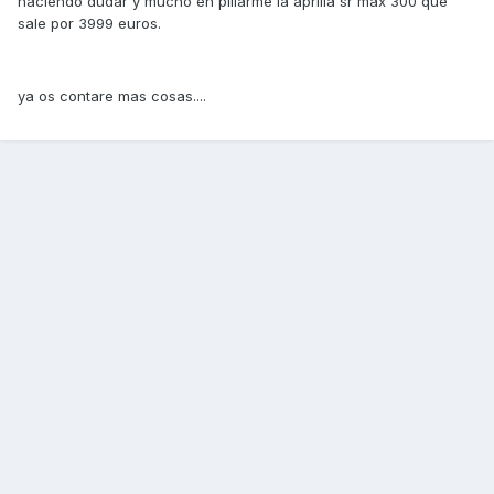
haciendo dudar y mucho en pillarme la aprilia sr max 300 que
sale por 3999 euros.
ya os contare mas cosas....