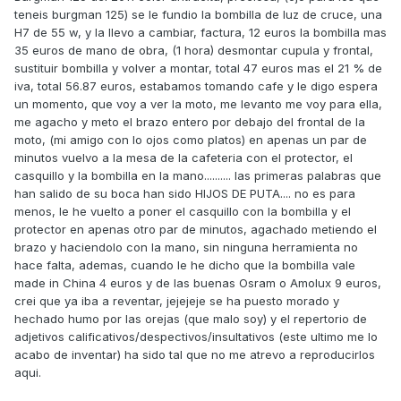
teneis burgman 125) se le fundio la bombilla de luz de cruce, una
H7 de 55 w, y la llevo a cambiar, factura, 12 euros la bombilla mas
35 euros de mano de obra, (1 hora) desmontar cupula y frontal,
sustituir bombilla y volver a montar, total 47 euros mas el 21 % de
iva, total 56.87 euros, estabamos tomando cafe y le digo espera
un momento, que voy a ver la moto, me levanto me voy para ella,
me agacho y meto el brazo entero por debajo del frontal de la
moto, (mi amigo con lo ojos como platos) en apenas un par de
minutos vuelvo a la mesa de la cafeteria con el protector, el
casquillo y la bombilla en la mano.......... las primeras palabras que
han salido de su boca han sido HIJOS DE PUTA.... no es para
menos, le he vuelto a poner el casquillo con la bombilla y el
protector en apenas otro par de minutos, agachado metiendo el
brazo y haciendolo con la mano, sin ninguna herramienta no
hace falta, ademas, cuando le he dicho que la bombilla vale
made in China 4 euros y de las buenas Osram o Amolux 9 euros,
crei que ya iba a reventar, jejejeje se ha puesto morado y
hechado humo por las orejas (que malo soy) y el repertorio de
adjetivos calificativos/despectivos/insultativos (este ultimo me lo
acabo de inventar) ha sido tal que no me atrevo a reproducirlos
aqui.