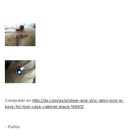
Comprado en
http://dx.com/es/p/steel-and-zinc-alloy-lock-w-
keys-for-tool-case-cabinet-black-146912
- Puños