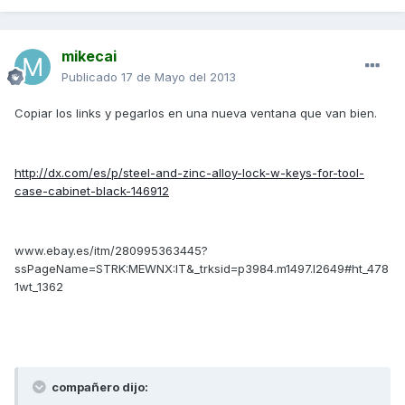
mikecai
Publicado
17 de Mayo del 2013
Copiar los links y pegarlos en una nueva ventana que van bien.
http://dx.com/es/p/steel-and-zinc-alloy-lock-w-keys-for-tool-
case-cabinet-black-146912
www.ebay.es/itm/280995363445?
ssPageName=STRK:MEWNX:IT&_trksid=p3984.m1497.l2649#ht_478
1wt_1362
compañero dijo: