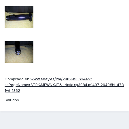
Comprado en
www.ebay.es/itm/280995363445?
ssPageName=STRK:MEWNX:IT&_trksid=p3984.m1497.l2649#ht_478
1wt_1362
Saludos.