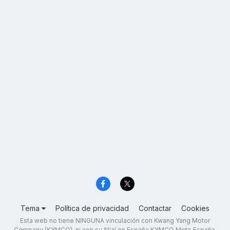
Tema
Política de privacidad
Contactar
Cookies
Esta web no tiene NINGUNA vinculación con Kwang Yang Motor
Company (KYMCO), ni con su filial en España KYMCO Moto España,