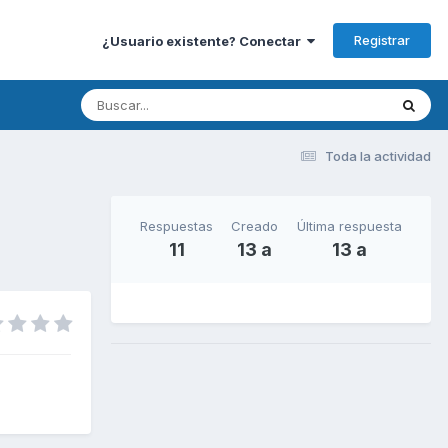
Registrar
¿Usuario existente? Conectar
Toda la actividad
Respuestas
Creado
Última respuesta
11
13 a
13 a