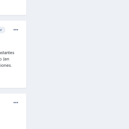
or
astantes
o (en
ciones.