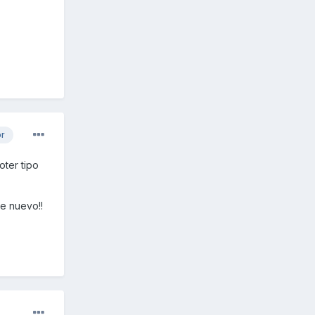
or
oter tipo
e nuevo!!