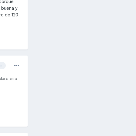
 porque
y buena y
ro de 120
or
claro eso