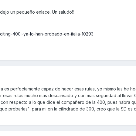
e dejo un pequeño enlace. Un saludo!!
iting-400i-ya-lo-han-probado-en-italia-10293
ya es perfectamente capaz de hacer esas rutas, yo mismo las he h
r esas rutas mucho mas descansado y con mas seguridad al llevar
 con respecto a lo que dice el compañero de la 400, pues habra q
ue probarlas", para mi en la cilindrade de 300, creo que la SD es 