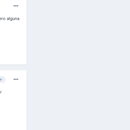
ero alguna
or
r