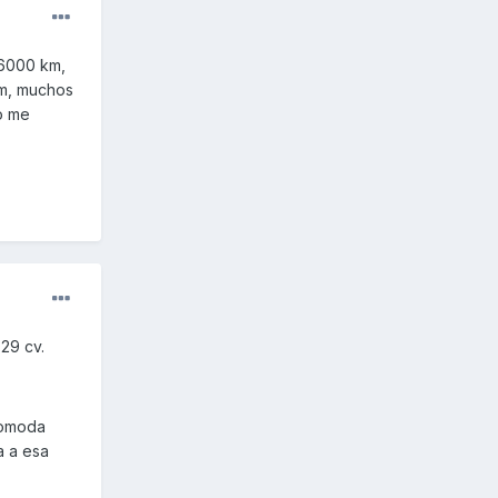
26000 km,
km, muchos
o me
29 cv.
comoda
a a esa