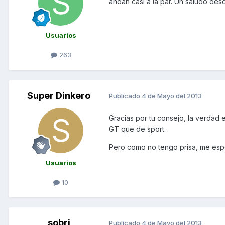
andan casi a la par. Un saludo des
Usuarios
263
Super Dinkero
Publicado
4 de Mayo del 2013
Gracias por tu consejo, la verdad
GT que de sport.
Pero como no tengo prisa, me espe
Usuarios
10
sobri
Publicado
4 de Mayo del 2013