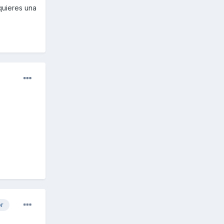
quieres una
or