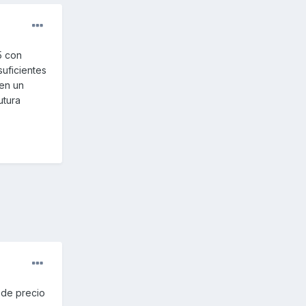
5 con
suficientes
en un
utura
Y de precio