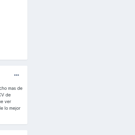
echo mas de
 CV de
ue ver
de lo mejor