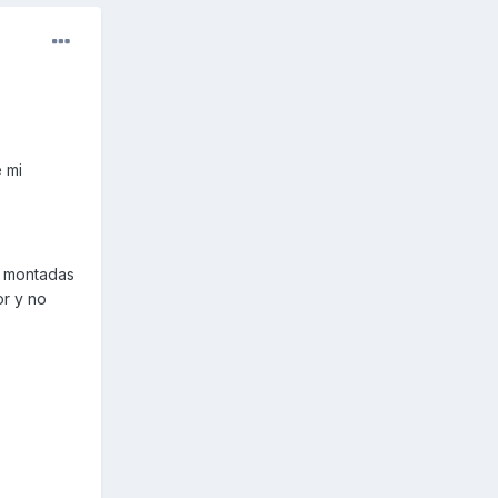
 mi
s montadas
or y no