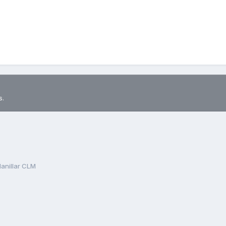
s.
Manillar CLM