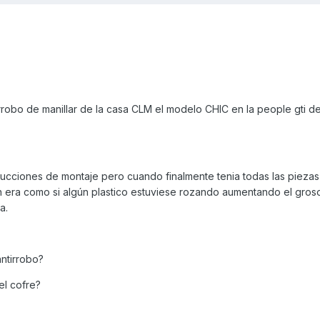
rrobo de manillar de la casa CLM el modelo CHIC en la people gti de
rucciones de montaje pero cuando finalmente tenia todas las pieza
ón era como si algún plastico estuviese rozando aumentando el gros
a.
ntirrobo?
el cofre?