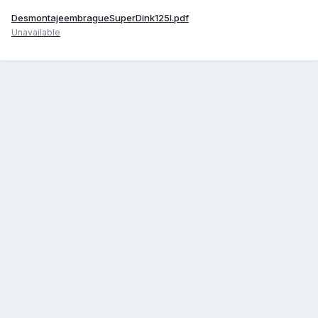
DesmontajeembragueSuperDink125I.pdf
Unavailable