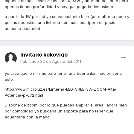
algunas chinas llevan 20 leds de 0,03W y abarcan bastante pero
apenas tienen profundidad y hay que pegarla demasiado
a partir de 1W por led ya se ve bastante bien (pero abarca poco y
quizás necesites una linterna con más leds (pero el rpecio
aumenta bastante)
Invitado kokovigo
Publicado
22 de Agosto del 2011
yo creo que lo minimo para tener una buena iluminacion sería
esto:
http://www.microluz.es/Linterna-LED-CREE-3W-ZOOM-Alta-
Potencia-p-672.html
Dispone de zoom, por lo que puedes ampliar el area.. ahora bien..
por comodidad yo buscaría un soporte para no tener que
aguantarla con la mano.