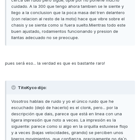
cerca del ruido pero sigue; opte por no ponerle mucho
cuidado. A la 300 que tengo ahora tambien se le siente y
llego a la conclusion que la poca masa del tren delantero
(con relacion al resto de la moto) hace que vibre sobre el
chasis y se sienta como si fuera suelto.Mientras todo este
buen ajustado, rodamientos funcionando y presion de
llantas adecuado no se preocupe.
pues será eso... la verdad es que es bastante raro!
TitoKyco dijo:
Vosotros hablais de ruido y yo el único ruido que he
escuchado (dejó de hacerlo) es el clonk, pero... por la
descripción que dais, parece que está en linea con una
ligera impresión que noto a veces. La impresión es la
siguiente: parece como si algo en la orquilla estuviese flojo
y a veces (bajas velocidades, girando) se perciben unos
ligeros movimientos, que confianza, precisamente no da´n.