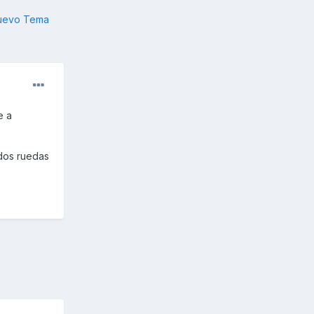
nuevo Tema
e a
dos ruedas