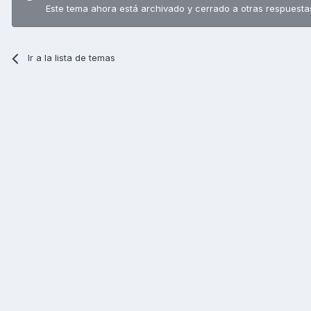
Este tema ahora está archivado y cerrado a otras respuesta
Ir a la lista de temas