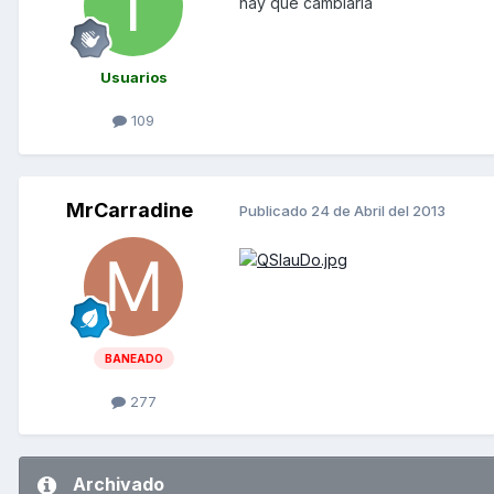
hay que cambiarla
Usuarios
109
MrCarradine
Publicado
24 de Abril del 2013
BANEADO
277
Archivado