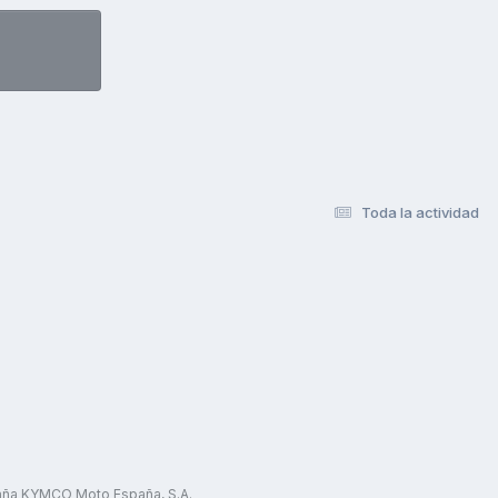
Toda la actividad
paña KYMCO Moto España, S.A.