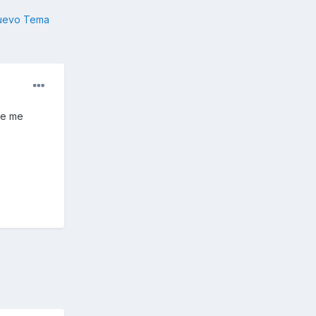
nuevo Tema
ue me