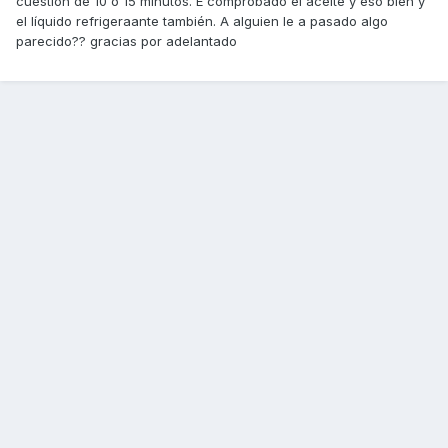
cuestión de 10 o 15 minutos. E comprobado el aceite y eso bien y
el líquido refrigeraante también. A alguien le a pasado algo
parecido?? gracias por adelantado