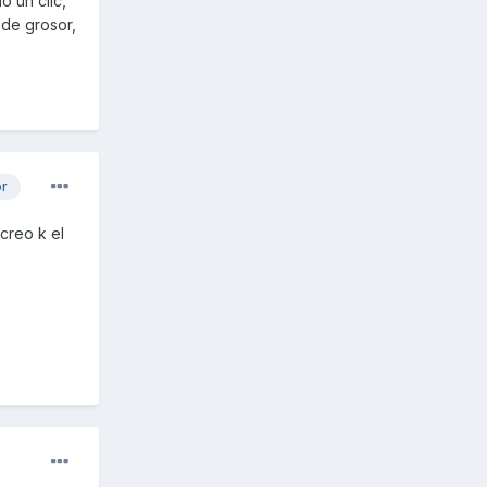
o un clic,
n de grosor,
or
 creo k el