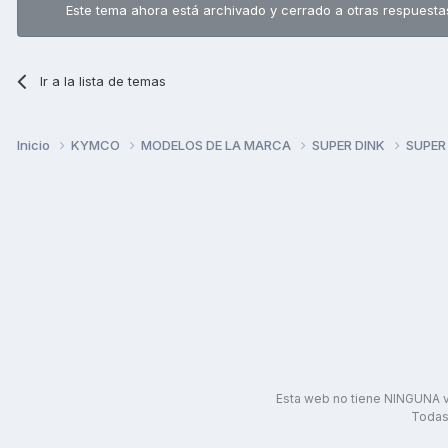
Este tema ahora está archivado y cerrado a otras respuesta
Ir a la lista de temas
Inicio
KYMCO
MODELOS DE LA MARCA
SUPER DINK
SUPER
Esta web no tiene NINGUNA v
Todas