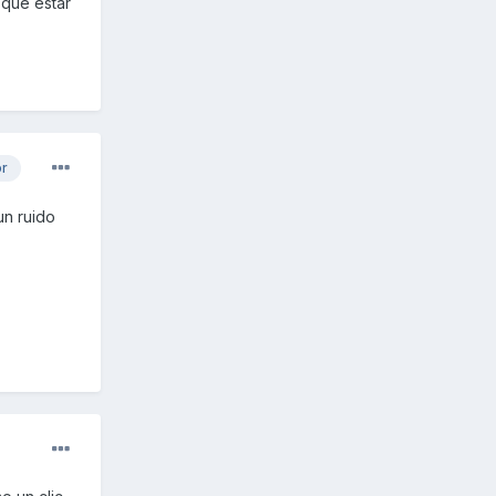
 que estar
or
un ruido