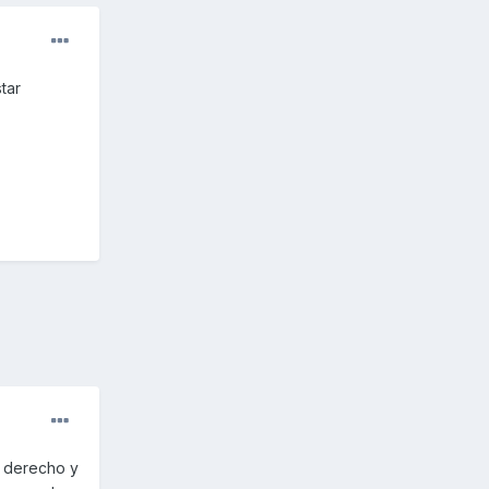
tar
r derecho y