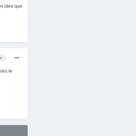
ni idea que
or
sto le