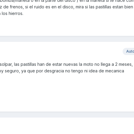
 bomba/maneta o en la parte del disco ) en la maneta si te hace com
 de frenos, si el ruido es en el disco, mira si las pastillas estan bie
los hierros.
Aut
solpar, las pastillas han de estar nuevas la moto no llega a 2 meses,
oy seguro, ya que por desgracia no tengo ni idea de mecanica