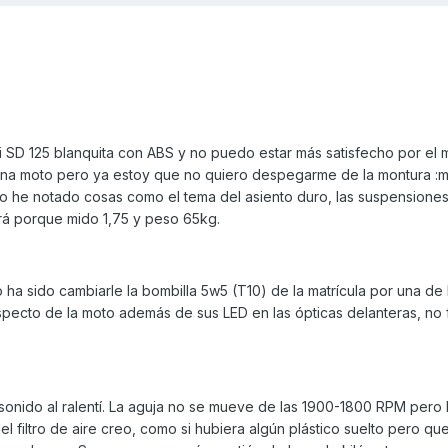
 SD 125 blanquita con ABS y no puedo estar más satisfecho por el
una moto pero ya estoy que no quiero despegarme de la montura :m
No he notado cosas como el tema del asiento duro, las suspensiones
rá porque mido 1,75 y peso 65kg.
o ha sido cambiarle la bombilla 5w5 (T10) de la matrícula por una de
specto de la moto además de sus LED en las ópticas delanteras, no
 sonido al ralentí. La aguja no se mueve de las 1900-1800 RPM pero
 del filtro de aire creo, como si hubiera algún plástico suelto pero qu