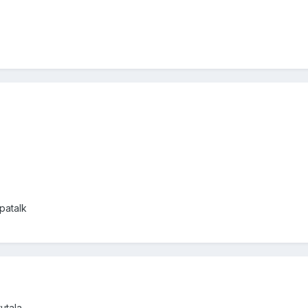
patalk
rutala