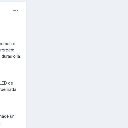
 momento.
rgreen:
 duras o la
 LED de
 fue nada
 hace un
e