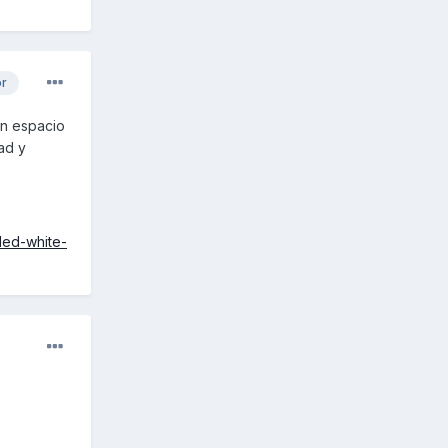
or
un espacio
ad y
led-white-