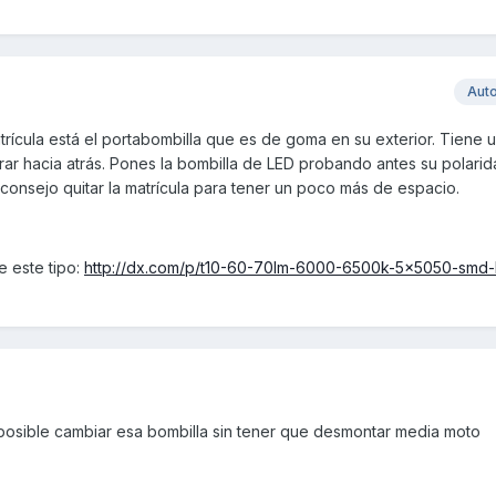
Aut
atrícula está el portabombilla que es de goma en su exterior. Tiene 
ar hacia atrás. Pones la bombilla de LED probando antes su polarid
onsejo quitar la matrícula para tener un poco más de espacio.
e este tipo:
http://dx.com/p/t10-60-70lm-6000-6500k-5x5050-smd-
mposible cambiar esa bombilla sin tener que desmontar media moto