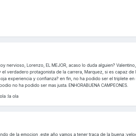
toy nervioso, Lorenzo, EL MEJOR, acaso lo duda alguien? Valentino, u
... y el verdadero protagonista de la carrera, Marquez, si es capaz de
ja experiencia y confianza? en fin, no ha podido ser el triplete e
l podio no ha podido ser mas justa. ENHORABUENA CAMPEONES.
a :la ola
lando de la emocion ,este año vamos a tener traca de la buena :vel