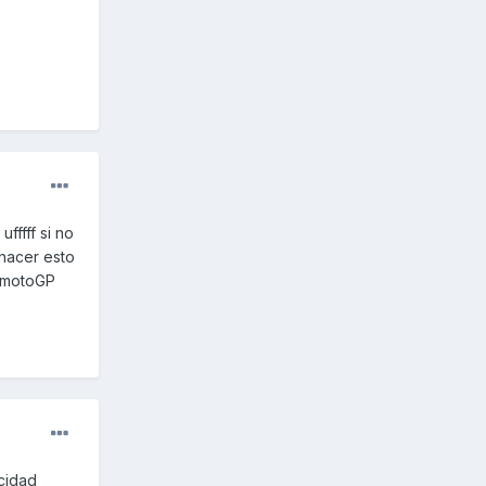
fffff si no
 hacer esto
n motoGP
ocidad