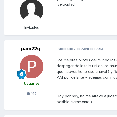
:velocidad
Invitados
pam22q
Publicado
7 de Abril del 2013
Los mejores pilotos del mundo,los 
despegar de la tele ( ni en los an
que huevos tiene ese chaval ) y R
P.M por delante y además con muy b
Usuarios
167
Hoy por hoy, no me atrevo a juga
posible claramente )