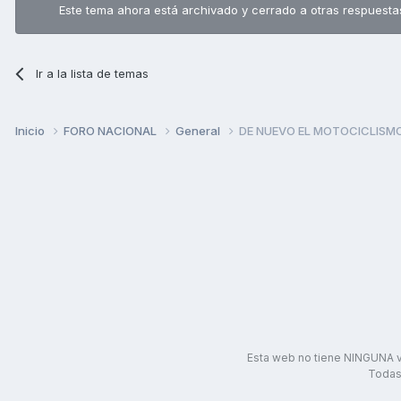
Este tema ahora está archivado y cerrado a otras respuesta
Ir a la lista de temas
Inicio
FORO NACIONAL
General
DE NUEVO EL MOTOCICLISMO
Esta web no tiene NINGUNA v
Todas