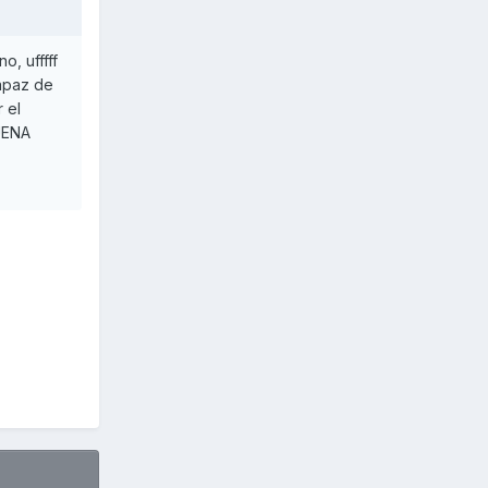
o, ufffff
capaz de
 el
UENA