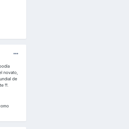
 podía
el novato,
undial de
 !!!.
 como