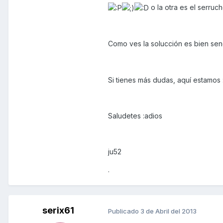
o la otra es el serruc
Como ves la solucción es bien senc
Si tienes más dudas, aquí estamos
Saludetes :adios
ju52
.
serix61
Publicado
3 de Abril del 2013