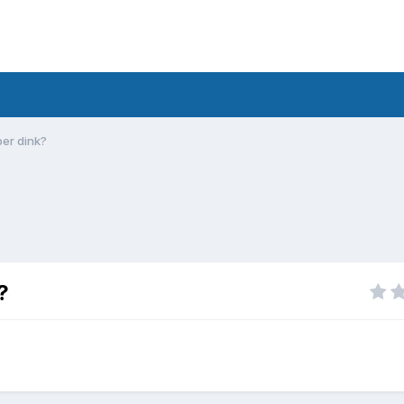
per dink?
?