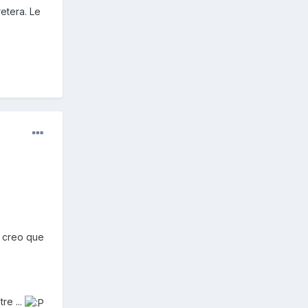
etera. Le
o creo que
re ...