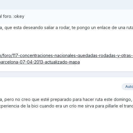
l foro. :okey
a, que esta deseando saliar a rodar, te pongo un enlace de una rut
p/foro/117-concentraciones-nacionales-quedadas-rodadas-y-otras-
-barcelona-07-04-2013-actualizado-mapa
Aut
ruta, pero no creo que esté preparado para hacer ruta este domingo
eriencia de la bici cuando era un crío me sirva para pillarle el tranq