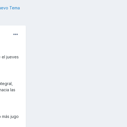
nuevo Tema
e el jueves
tegral,
acia las
o más jugo