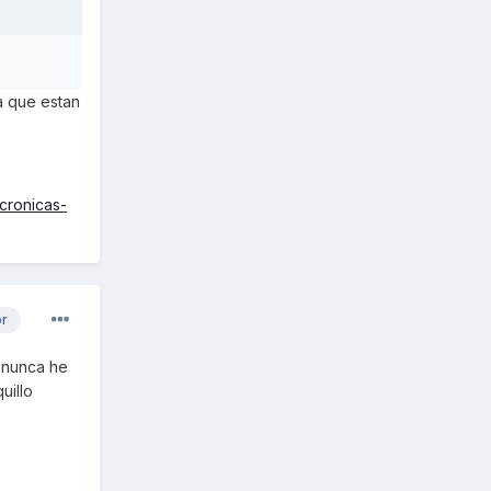
a que estan
cronicas-
or
, nunca he
uillo