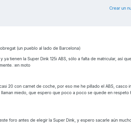
Crear un 
lobregat (un pueblo al lado de Barcelona)
y ya tienen la Super Dink 125i ABS, sólo a falta de matricular, así qu
lmente. :en moto
asi 20 con carnet de coche, por eso me he pillado el ABS, casco in
e llaman miedo, que espero que poco a poco se quede en respeto h
ste foro antes de elegir la Super Dink, y espero sacarle aún much