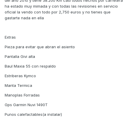
del año 2010 y tiene 38.200 Km casi todos hechos por carretera
ha estado muy mimada y con todas las revisiones en servicio
oficial la vendo con todo por 2,750 euros y no tienes que
gastarte nada en ella
Extras
Pieza para evitar que abran el asiento
Pantalla Givi alta
Baul Maxia 55 con respaldo
Estriberas Kymco
Manta Termica
Manoplas Forradas
Gps Garmin Nuvi 1490T
Punos calefactables(a instalar)