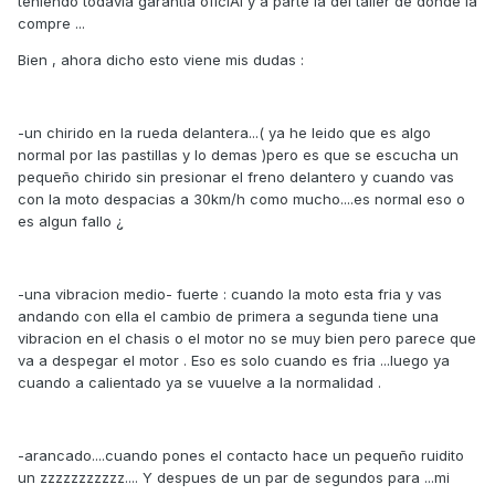
teniendo todavia garantia oficiAl y a parte la del taller de donde la
compre ...
Bien , ahora dicho esto viene mis dudas :
-un chirido en la rueda delantera...( ya he leido que es algo
normal por las pastillas y lo demas )pero es que se escucha un
pequeño chirido sin presionar el freno delantero y cuando vas
con la moto despacias a 30km/h como mucho....es normal eso o
es algun fallo ¿
-una vibracion medio- fuerte : cuando la moto esta fria y vas
andando con ella el cambio de primera a segunda tiene una
vibracion en el chasis o el motor no se muy bien pero parece que
va a despegar el motor . Eso es solo cuando es fria ...luego ya
cuando a calientado ya se vuuelve a la normalidad .
-arancado....cuando pones el contacto hace un pequeño ruidito
un zzzzzzzzzzz.... Y despues de un par de segundos para ...mi