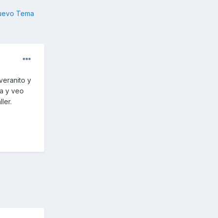
nuevo Tema
veranito y
la y veo
ler.