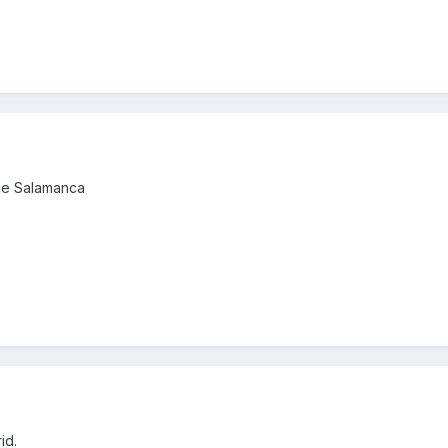
de Salamanca
id.